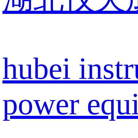
hubei inst
power equi