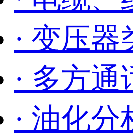
· 变压
· 多方通
· 油化分