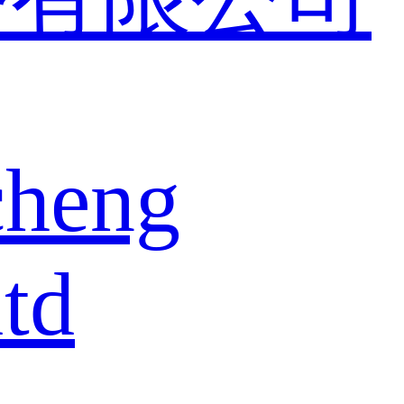
cheng
td