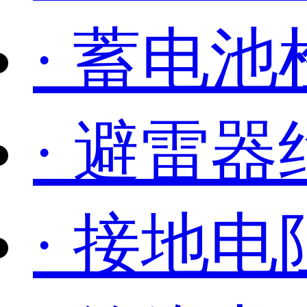
· 蓄电池
· 避雷
· 接地