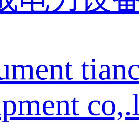
rument tian
pment co,.l