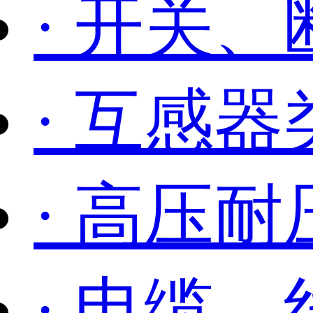
· 开关
· 互感
· 高压耐
· 电缆