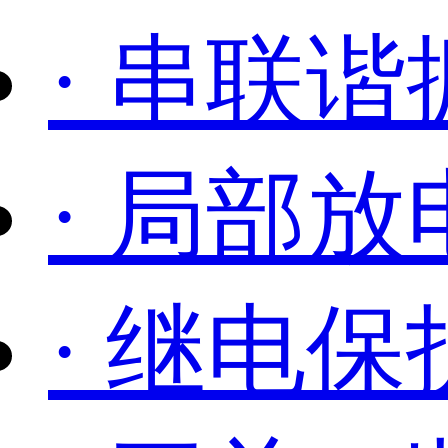
· 串联谐
· 局部
· 继电