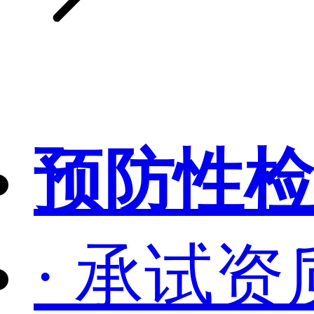
预防性检
· 承试