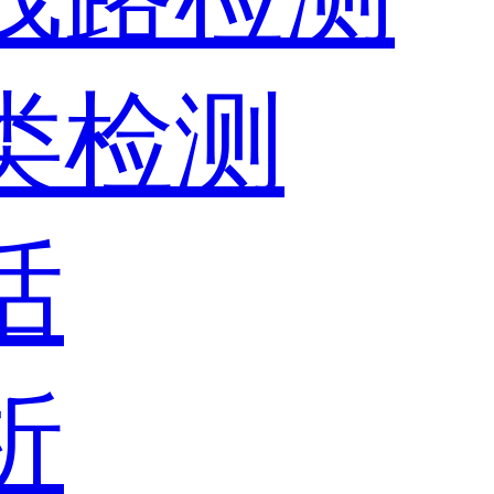
器类检测
话
析