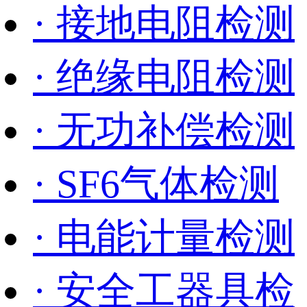
· 接地电阻检测
· 绝缘电阻检测
· 无功补偿检测
· SF6气体检测
· 电能计量检测
· 安全工器具检