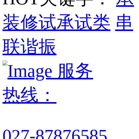
装修试承试类
串
联谐振
服务
热线：
027-87876585