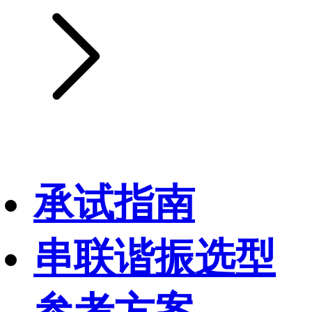
承试指南
串联谐振选型