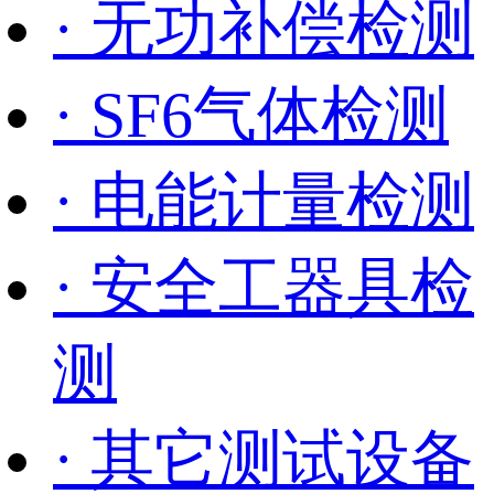
· 无功补偿检测
· SF6气体检测
· 电能计量检测
· 安全工器具检
测
· 其它测试设备