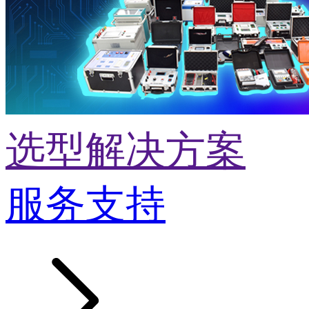
选型解决方案
服务支持