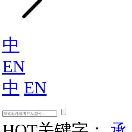
中
EN
中
EN
HOT
关键字：
承