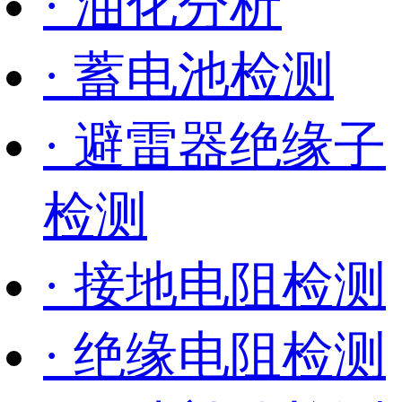
· 油化分析
· 蓄电池检测
· 避雷器绝缘子
检测
· 接地电阻检测
· 绝缘电阻检测