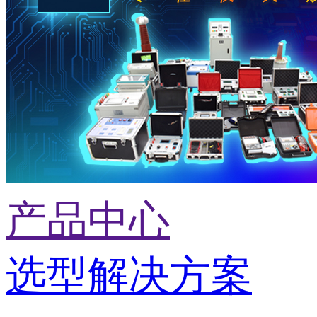
产品中心
选型解决方案