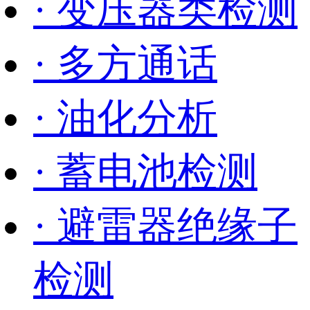
· 变压器类检测
· 多方通话
· 油化分析
· 蓄电池检测
· 避雷器绝缘子
检测