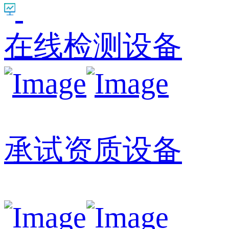
在线检测设备
承试资质设备