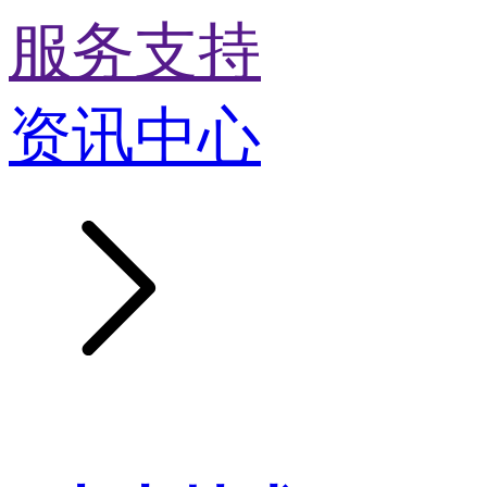
服务支持
资讯中心