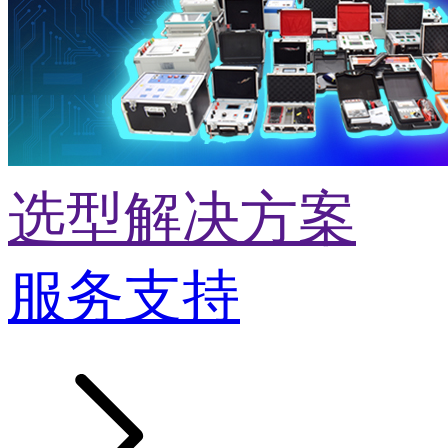
选型解决方案
服务支持