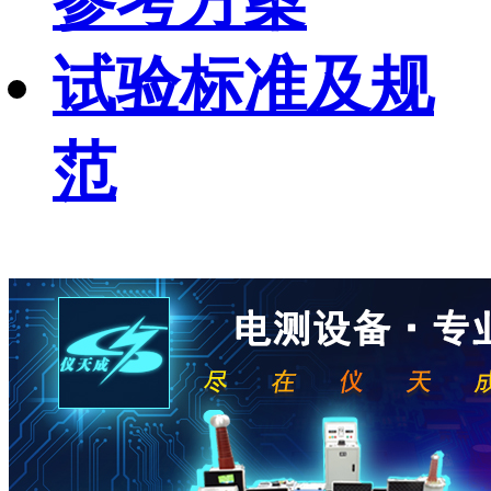
参考方案
试验标准及规
范