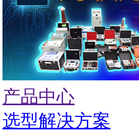
产品中心
选型解决方案