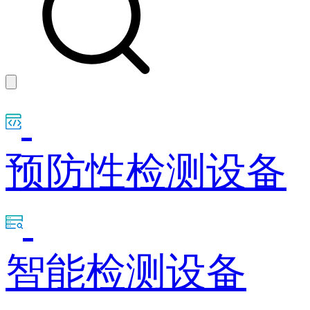
预防性检测设备
智能检测设备