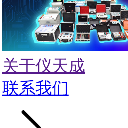
关于仪天成
联系我们