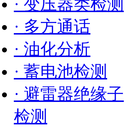
· 变压器类检测
· 多方通话
· 油化分析
· 蓄电池检测
· 避雷器绝缘子
检测