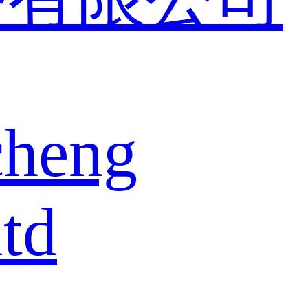
cheng
td