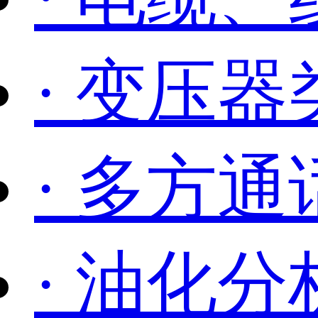
· 变压
· 多方通
· 油化分