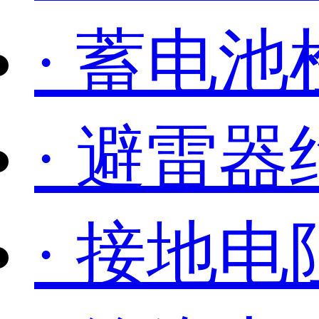
· 蓄电池
· 避雷
· 接地