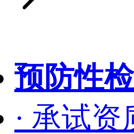
预防性检
· 承试