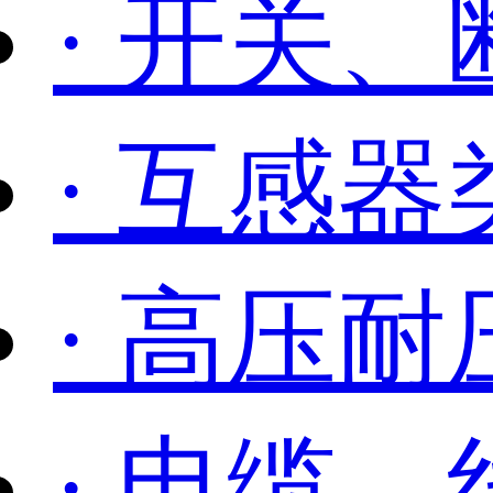
· 开关
· 互感
· 高压耐
· 电缆