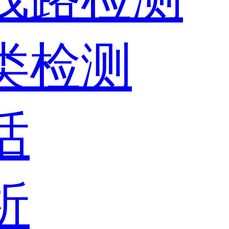
器类检测
话
析