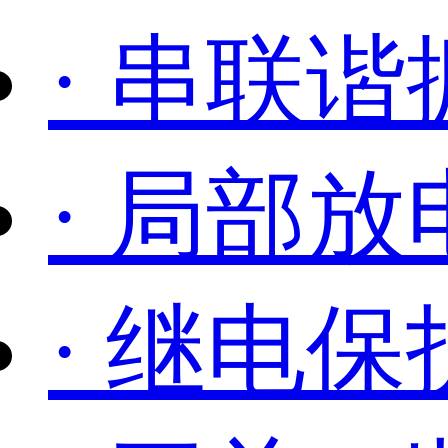
· 串联谐
· 局部
· 继电