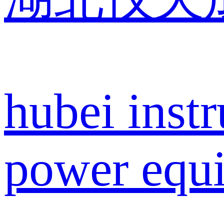
hubei inst
power equi