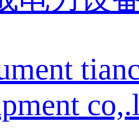
rument tian
pment co,.l