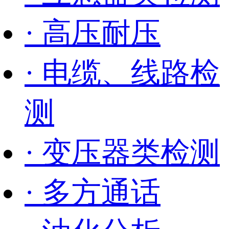
· 高压耐压
· 电缆、线路检
测
· 变压器类检测
· 多方通话