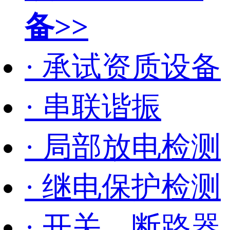
备>>
· 承试资质设备
· 串联谐振
· 局部放电检测
· 继电保护检测
· 开关、断路器