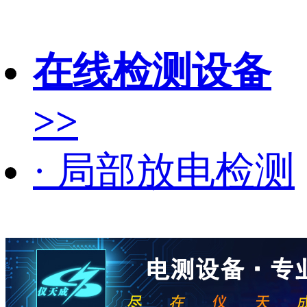
在线检测设备
>>
· 局部放电检测