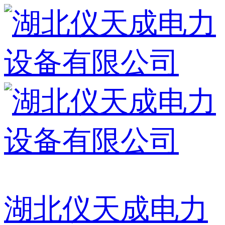
湖北仪天成电力