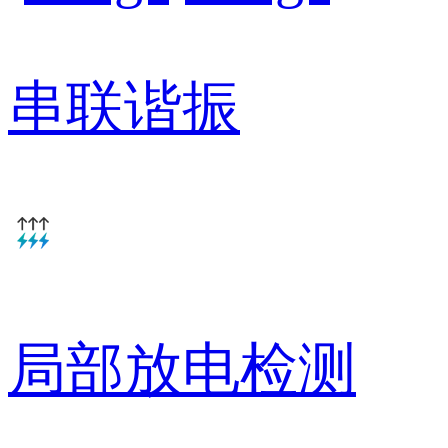
串联谐振
局部放电检测