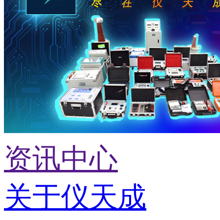
资讯中心
关于仪天成