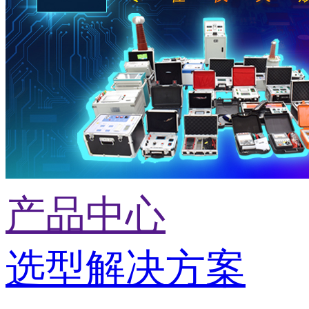
产品中心
选型解决方案