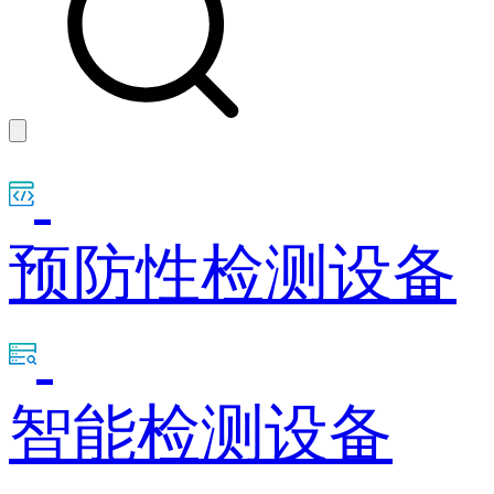
预防性检测设备
智能检测设备