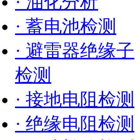
· 油化分析
· 蓄电池检测
· 避雷器绝缘子
检测
· 接地电阻检测
· 绝缘电阻检测