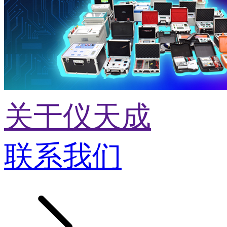
关于仪天成
联系我们