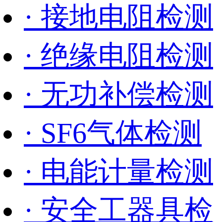
· 接地电阻检测
· 绝缘电阻检测
· 无功补偿检测
· SF6气体检测
· 电能计量检测
· 安全工器具检