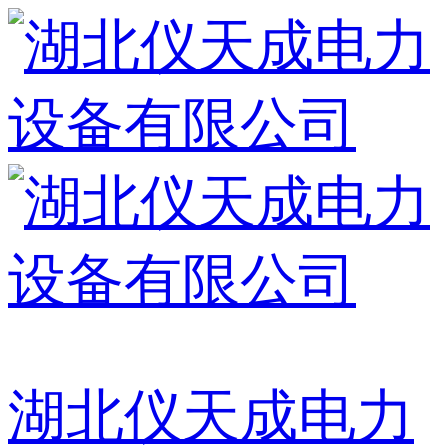
湖北仪天成电力