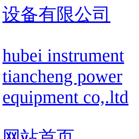
设备有限公司
hubei instrument
tiancheng power
equipment co,.ltd
网站首页