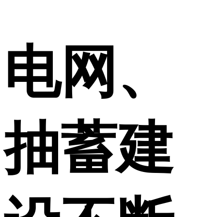
电网、
抽蓄建