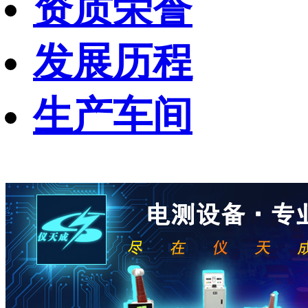
资质荣誉
发展历程
生产车间