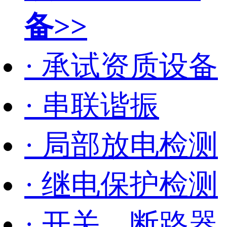
备>>
· 承试资质设备
· 串联谐振
· 局部放电检测
· 继电保护检测
· 开关、断路器