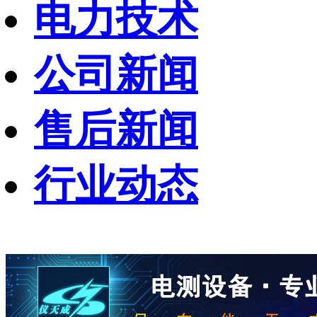
电力技术
公司新闻
售后新闻
行业动态