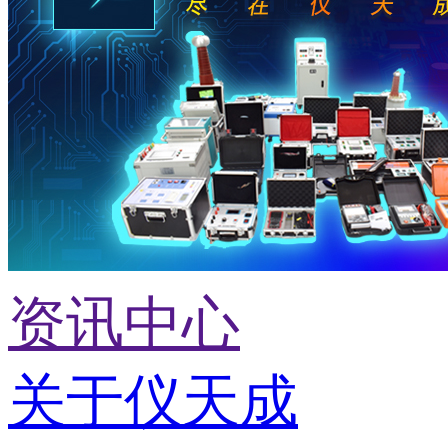
资讯中心
关于仪天成