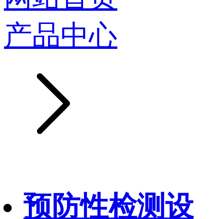
产品中心
预防性检测设