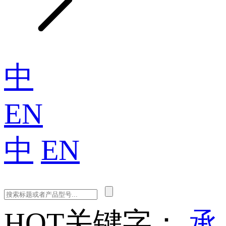
中
EN
中
EN
HOT
关键字：
承