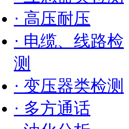
· 高压耐压
· 电缆、线路检
测
· 变压器类检测
· 多方通话