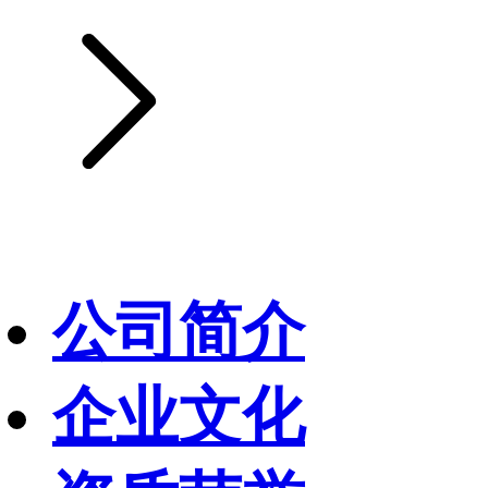
公司简介
企业文化