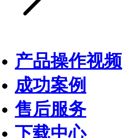
产品操作视频
成功案例
售后服务
下载中心