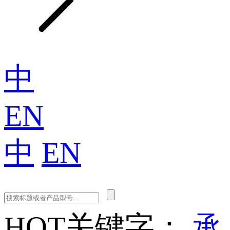
中
EN
中
EN
HOT
关键字：
承