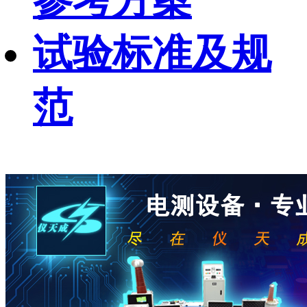
参考方案
试验标准及规
范