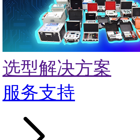
选型解决方案
服务支持