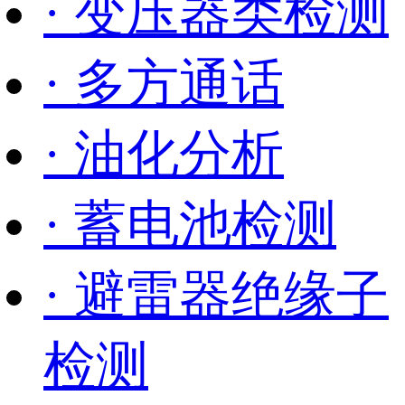
· 变压器类检测
· 多方通话
· 油化分析
· 蓄电池检测
· 避雷器绝缘子
检测