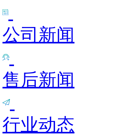
公司新闻
售后新闻
行业动态