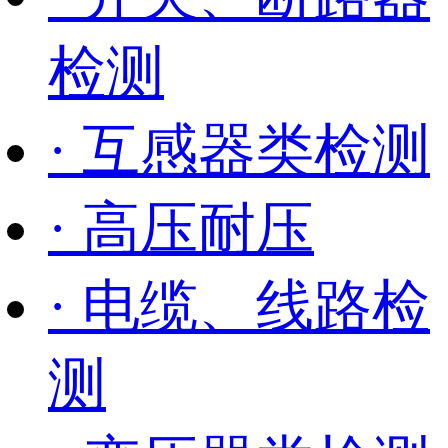
检测
· 互感器类检测
· 高压耐压
· 电缆、线路检
测