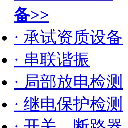
备>>
· 承试资质设备
· 串联谐振
· 局部放电检测
· 继电保护检测
· 开关、断路器