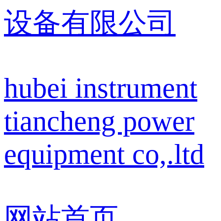
设备有限公司
hubei instrument
tiancheng power
equipment co,.ltd
网站首页