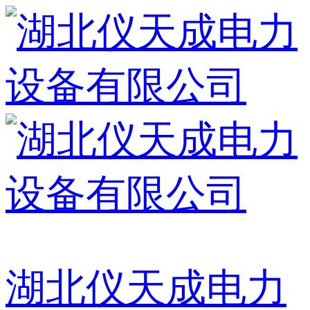
湖北仪天成电力