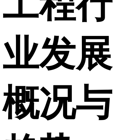
工程行
业发展
概况与