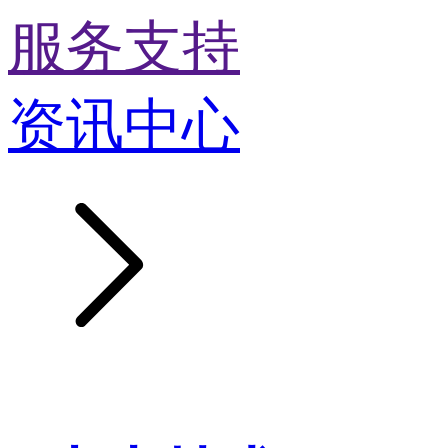
服务支持
资讯中心