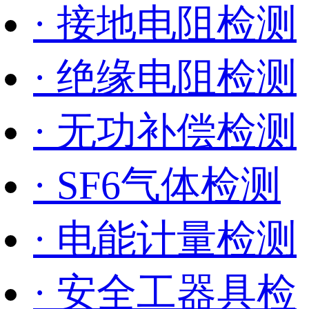
· 接地电阻检测
· 绝缘电阻检测
· 无功补偿检测
· SF6气体检测
· 电能计量检测
· 安全工器具检