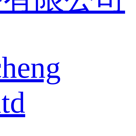
cheng
td