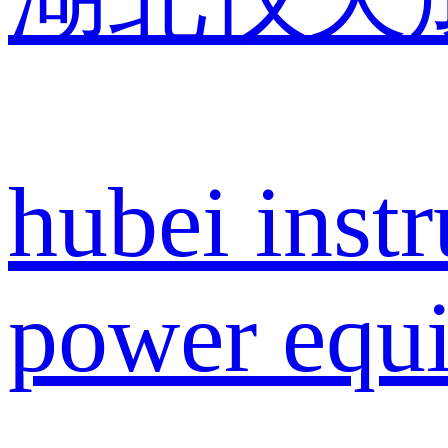
hubei inst
power equi