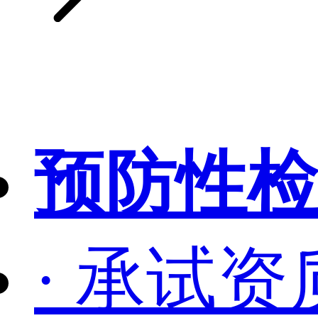
预防性检
· 承试