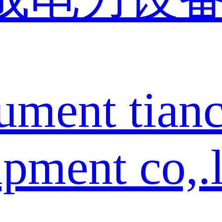
rument tian
pment co,.l