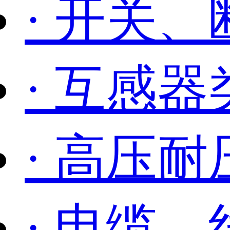
· 开关
· 互感
· 高压耐
· 电缆