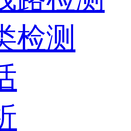
器类检测
话
析