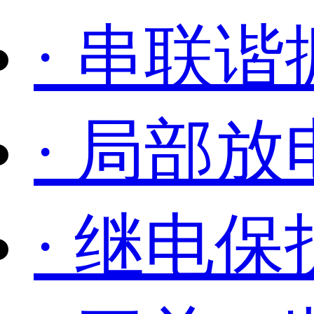
· 串联谐
· 局部
· 继电