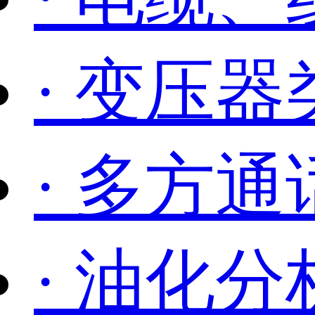
· 变压
· 多方通
· 油化分