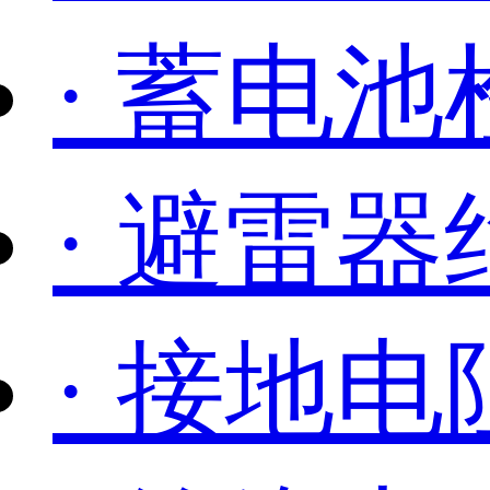
· 蓄电池
· 避雷
· 接地