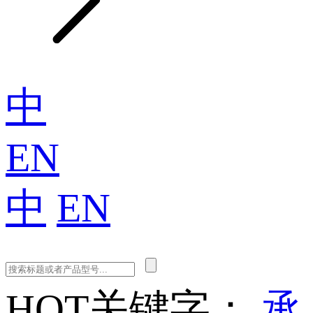
中
EN
中
EN
HOT
关键字：
承