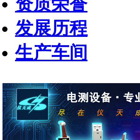
资质荣誉
发展历程
生产车间