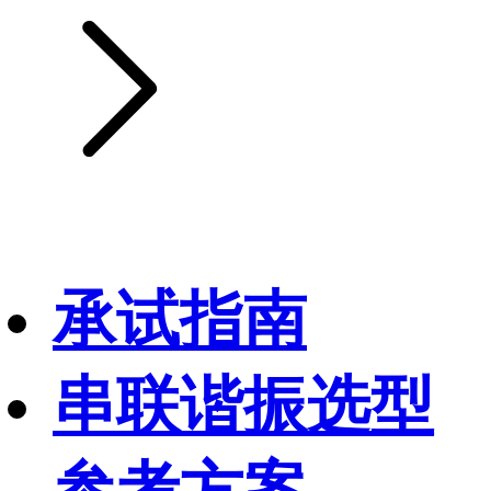
承试指南
串联谐振选型