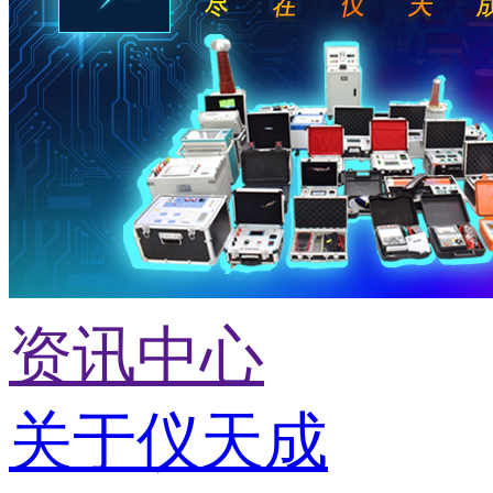
资讯中心
关于仪天成