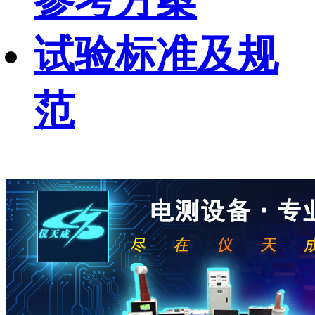
参考方案
试验标准及规
范