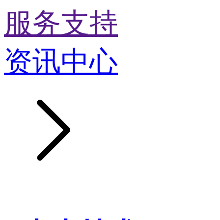
服务支持
资讯中心