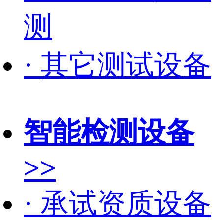
测
· 其它测试设备
智能检测设备
>>
· 承试资质设备