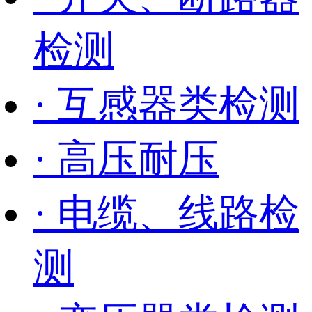
检测
· 互感器类检测
· 高压耐压
· 电缆、线路检
测