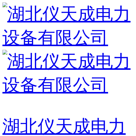
湖北仪天成电力