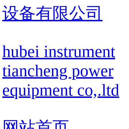
设备有限公司
hubei instrument
tiancheng power
equipment co,.ltd
网站首页