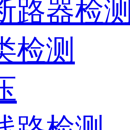
、断路器检
器类检测
压
、线路检测