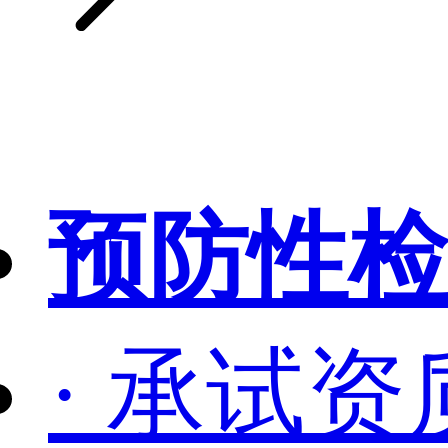
预防性检
· 承试