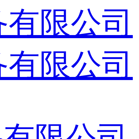
备有限公司