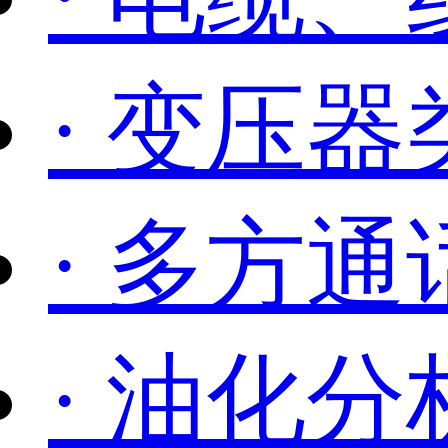
· 变压
· 多方通
· 油化分