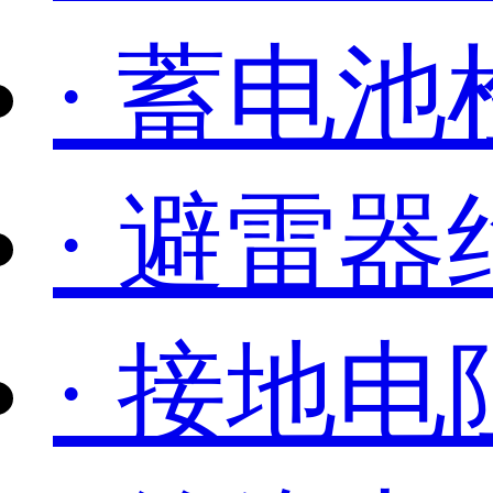
· 蓄电池
· 避雷
· 接地