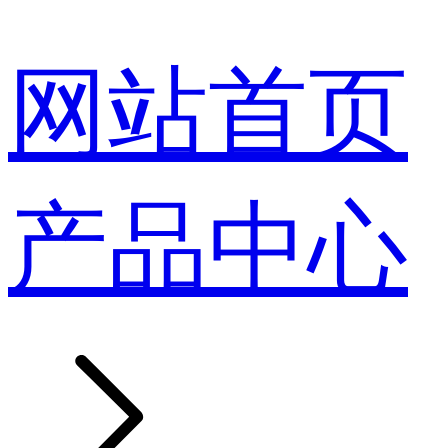
网站首页
产品中心