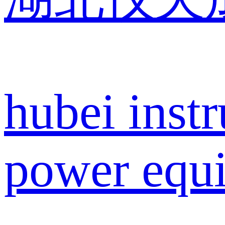
hubei inst
power equi