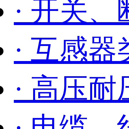
· 开关
· 互感
· 高压耐
· 电缆