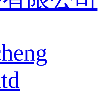
cheng
td