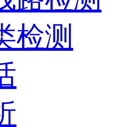
器类检测
话
析