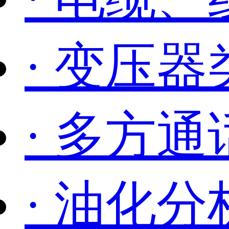
· 变压
· 多方通
· 油化分