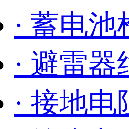
· 蓄电池
· 避雷
· 接地