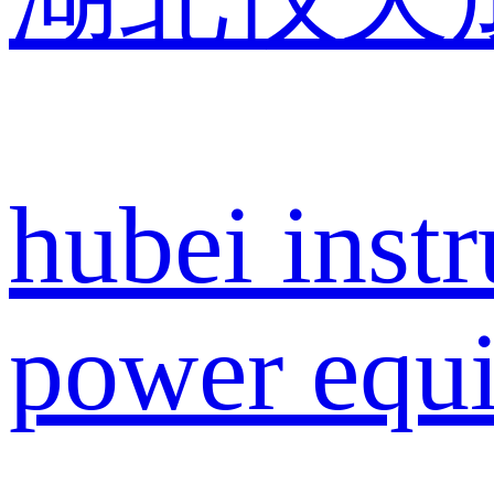
hubei inst
power equi