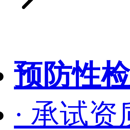
预防性检
· 承试