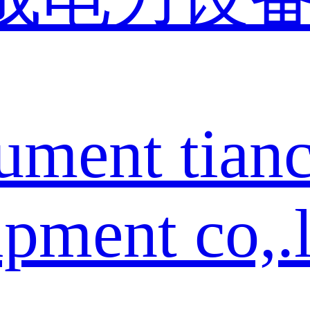
rument tian
pment co,.l