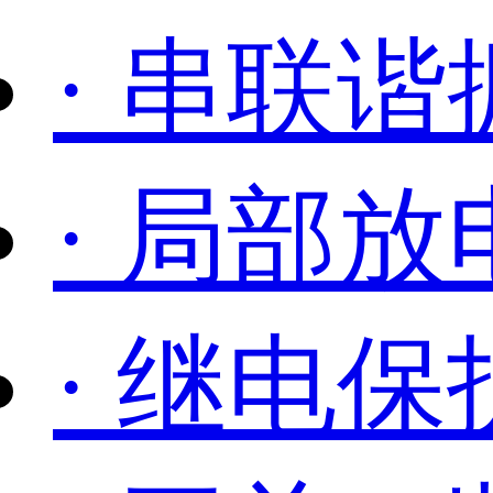
· 串联谐
· 局部
· 继电