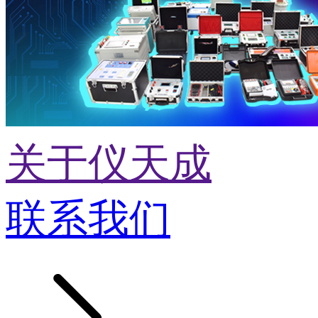
关于仪天成
联系我们