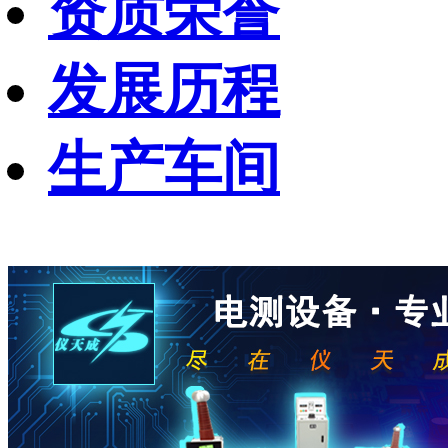
资质荣誉
发展历程
生产车间