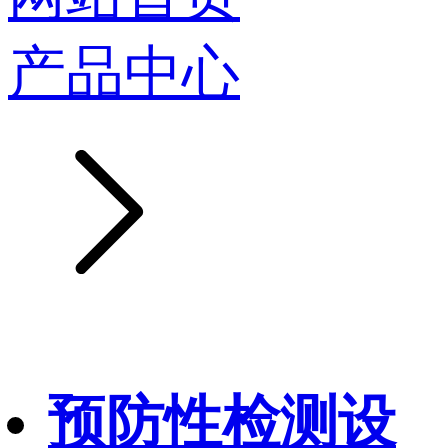
产品中心
预防性检测设