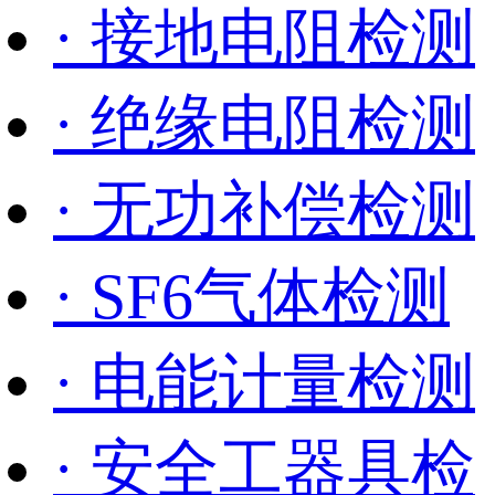
· 接地电阻检测
· 绝缘电阻检测
· 无功补偿检测
· SF6气体检测
· 电能计量检测
· 安全工器具检