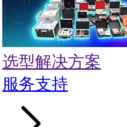
选型解决方案
服务支持