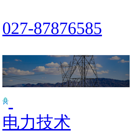
027-87876585
电力技术