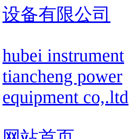
设备有限公司
hubei instrument
tiancheng power
equipment co,.ltd
网站首页