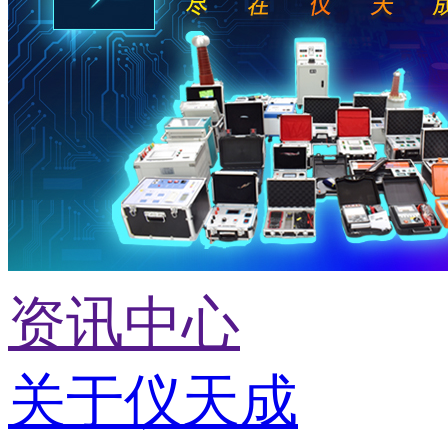
资讯中心
关于仪天成