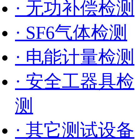
· 无功补偿检测
· SF6气体检测
· 电能计量检测
· 安全工器具检
测
· 其它测试设备