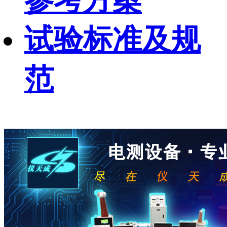
参考方案
试验标准及规
范