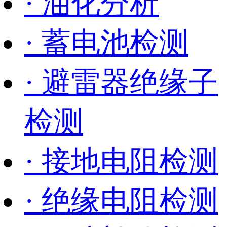
· 油化分析
· 蓄电池检测
· 避雷器绝缘子
检测
· 接地电阻检测
· 绝缘电阻检测