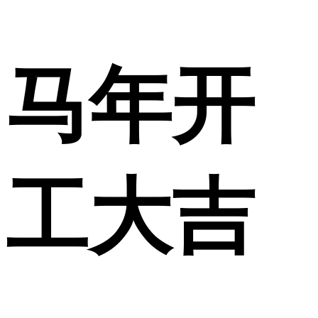
马年开
工大吉