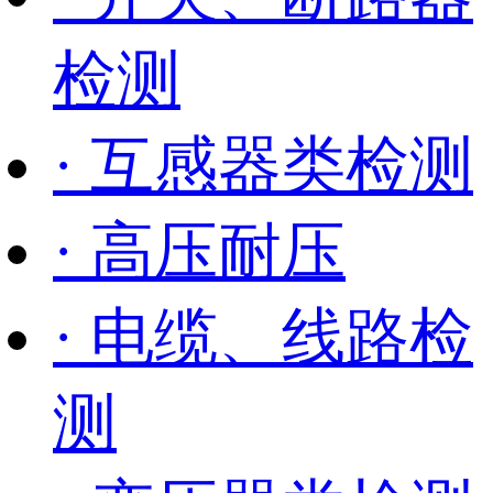
检测
· 互感器类检测
· 高压耐压
· 电缆、线路检
测