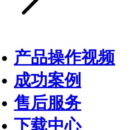
产品操作视频
成功案例
售后服务
下载中心