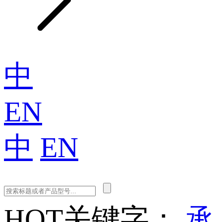
中
EN
中
EN
HOT
关键字：
承