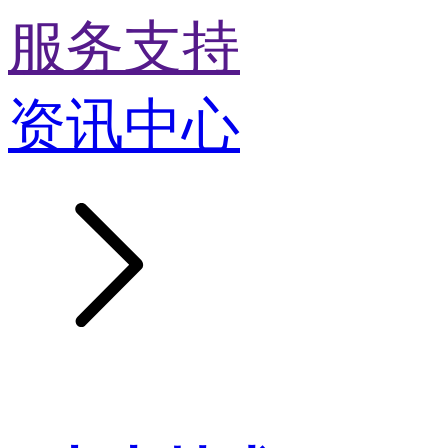
服务支持
资讯中心