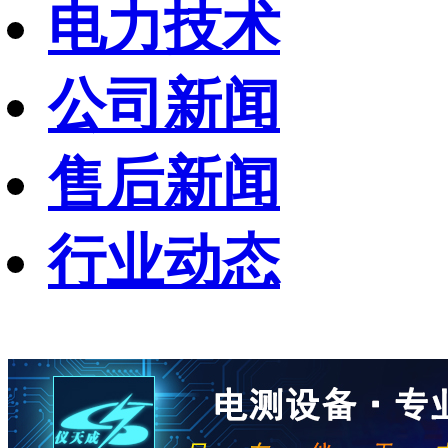
电力技术
公司新闻
售后新闻
行业动态