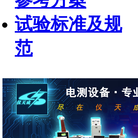
参考方案
试验标准及规
范