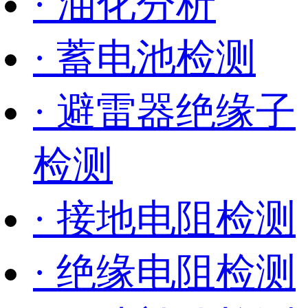
· 油化分析
· 蓄电池检测
· 避雷器绝缘子
检测
· 接地电阻检测
· 绝缘电阻检测