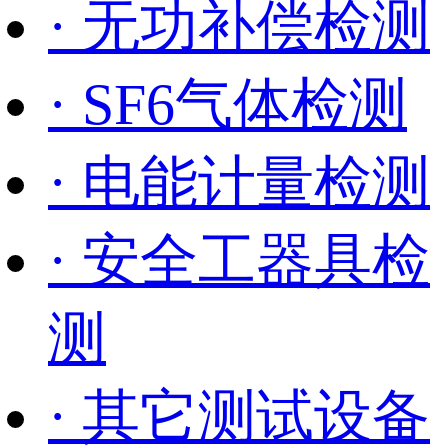
· 无功补偿检测
· SF6气体检测
· 电能计量检测
· 安全工器具检
测
· 其它测试设备