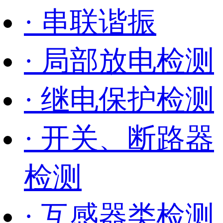
· 串联谐振
· 局部放电检测
· 继电保护检测
· 开关、断路器
检测
· 互感器类检测