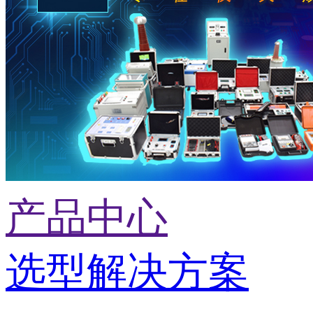
产品中心
选型解决方案