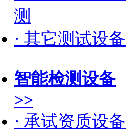
测
· 其它测试设备
智能检测设备
>>
· 承试资质设备