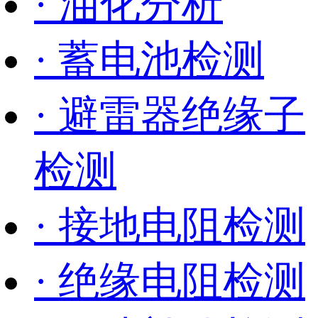
· 油化分析
· 蓄电池检测
· 避雷器绝缘子
检测
· 接地电阻检测
· 绝缘电阻检测