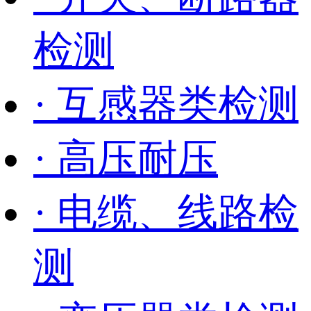
检测
· 互感器类检测
· 高压耐压
· 电缆、线路检
测