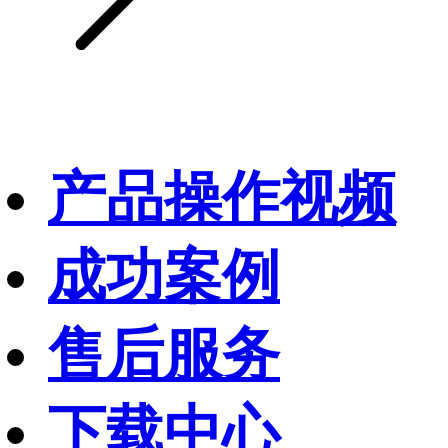
产品操作视频
成功案例
售后服务
下载中心