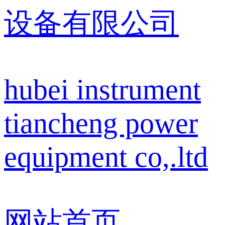
设备有限公司
hubei instrument
tiancheng power
equipment co,.ltd
网站首页