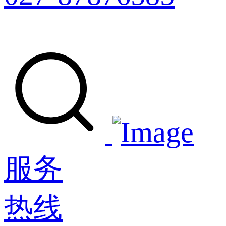
服务
热线