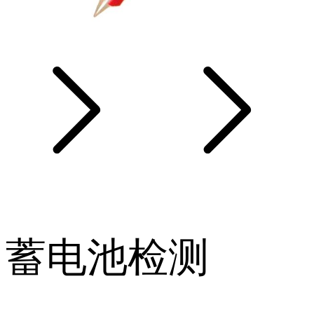
蓄电池检测