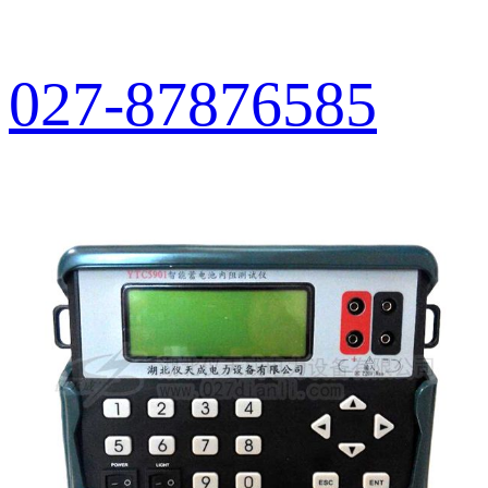
027-87876585