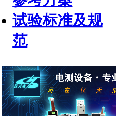
参考方案
试验标准及规
范