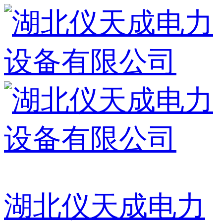
湖北仪天成电力