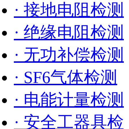
· 接地电阻检测
· 绝缘电阻检测
· 无功补偿检测
· SF6气体检测
· 电能计量检测
· 安全工器具检