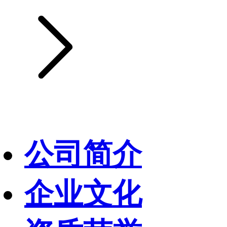
公司简介
企业文化