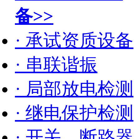
备>>
· 承试资质设备
· 串联谐振
· 局部放电检测
· 继电保护检测
· 开关、断路器