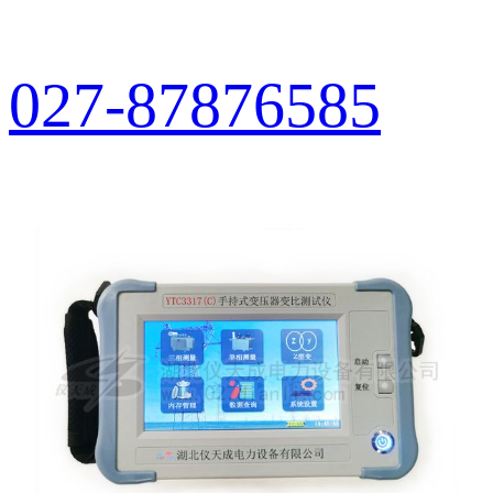
027-87876585