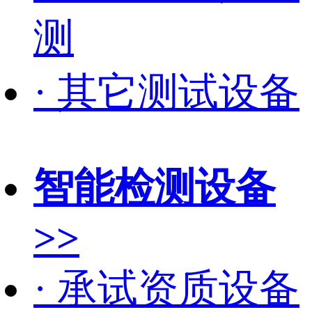
测
· 其它测试设备
智能检测设备
>>
· 承试资质设备