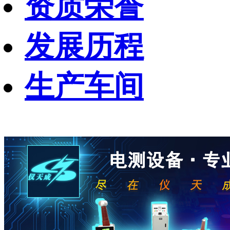
资质荣誉
发展历程
生产车间