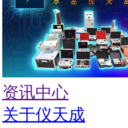
资讯中心
关于仪天成