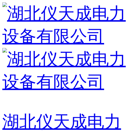
湖北仪天成电力