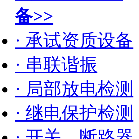
备>>
· 承试资质设备
· 串联谐振
· 局部放电检测
· 继电保护检测
· 开关、断路器