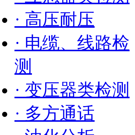
· 高压耐压
· 电缆、线路检
测
· 变压器类检测
· 多方通话