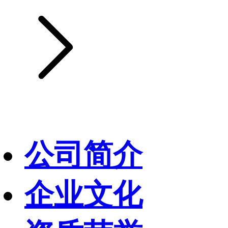
公司简介
企业文化