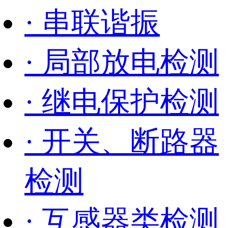
· 串联谐振
· 局部放电检测
· 继电保护检测
· 开关、断路器
检测
· 互感器类检测