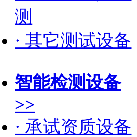
测
· 其它测试设备
智能检测设备
>>
· 承试资质设备