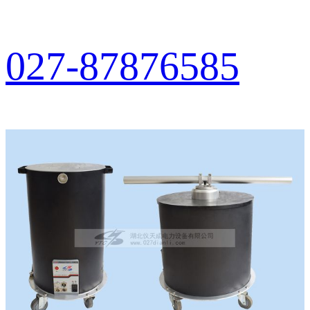
027-87876585