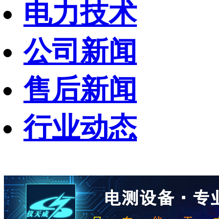
电力技术
公司新闻
售后新闻
行业动态