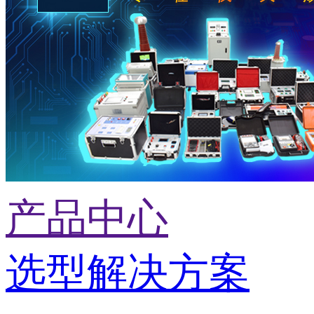
产品中心
选型解决方案