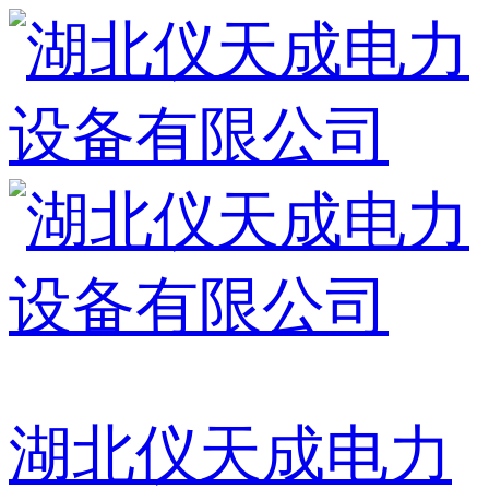
湖北仪天成电力