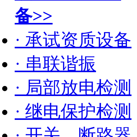
备>>
· 承试资质设备
· 串联谐振
· 局部放电检测
· 继电保护检测
· 开关、断路器