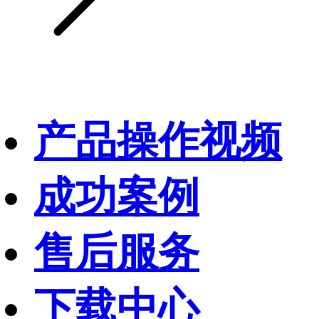
产品操作视频
成功案例
售后服务
下载中心