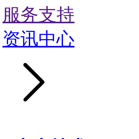
服务支持
资讯中心