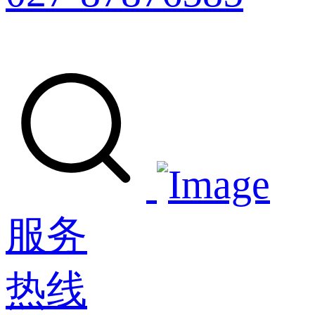
服务
热线