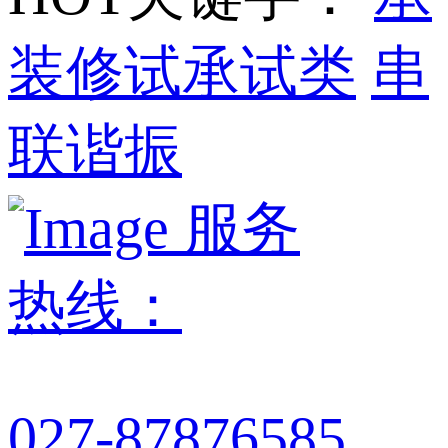
装修试承试类
串
联谐振
服务
热线：
027-87876585