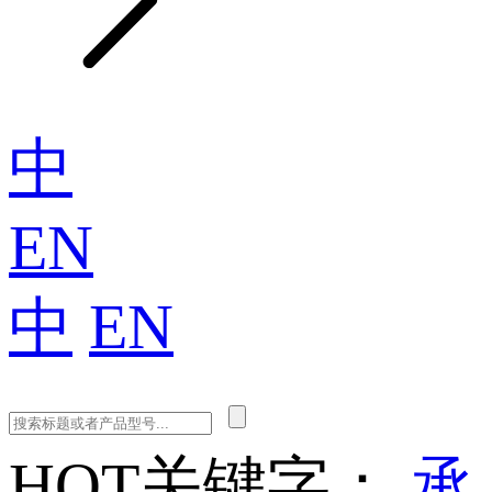
中
EN
中
EN
HOT
关键字：
承