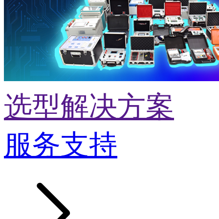
选型解决方案
服务支持