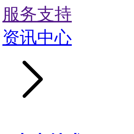
服务支持
资讯中心