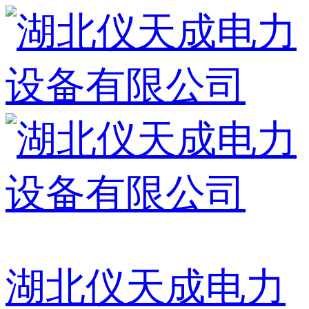
湖北仪天成电力