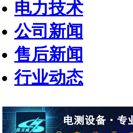
电力技术
公司新闻
售后新闻
行业动态