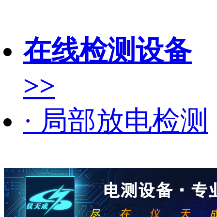
在线检测设备
>>
· 局部放电检测