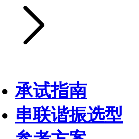
承试指南
串联谐振选型