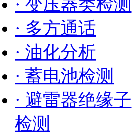
· 变压器类检测
· 多方通话
· 油化分析
· 蓄电池检测
· 避雷器绝缘子
检测