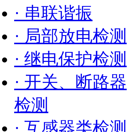
· 串联谐振
· 局部放电检测
· 继电保护检测
· 开关、断路器
检测
· 互感器类检测