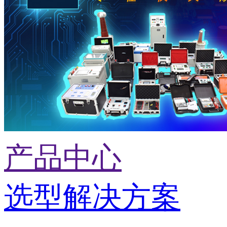
产品中心
选型解决方案