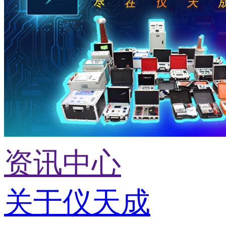
资讯中心
关于仪天成