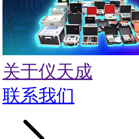
关于仪天成
联系我们