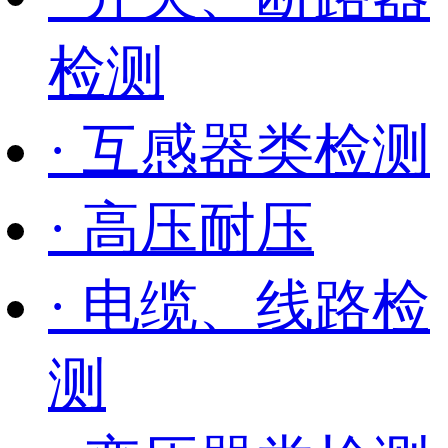
检测
· 互感器类检测
· 高压耐压
· 电缆、线路检
测