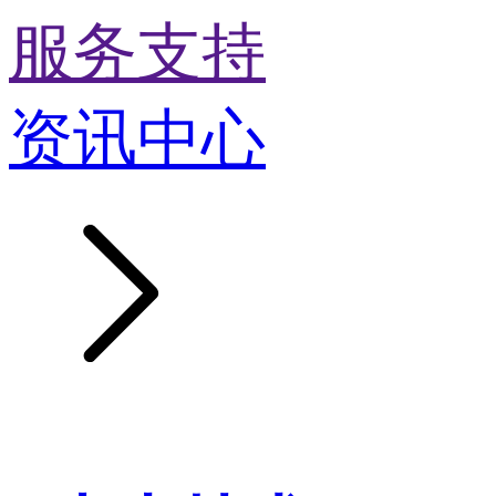
服务支持
资讯中心