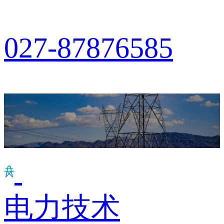
027-87876585
电力技术