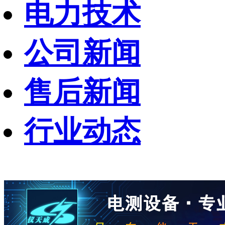
电力技术
公司新闻
售后新闻
行业动态