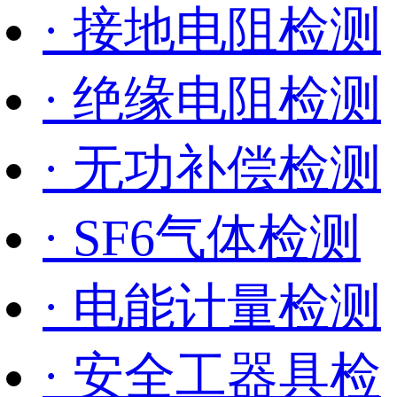
· 接地电阻检测
· 绝缘电阻检测
· 无功补偿检测
· SF6气体检测
· 电能计量检测
· 安全工器具检