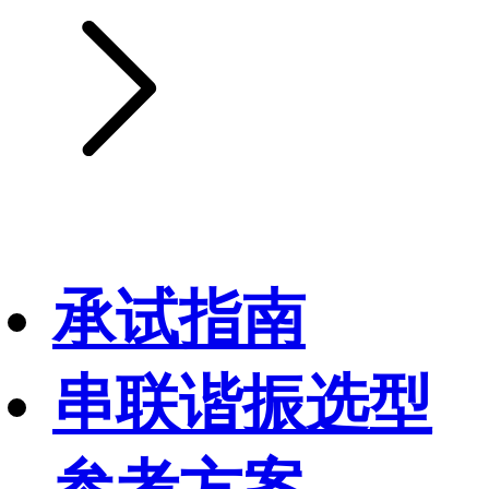
承试指南
串联谐振选型