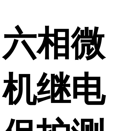
六相微
机继电