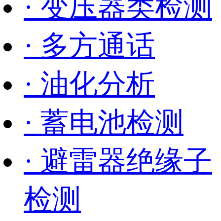
· 变压器类检测
· 多方通话
· 油化分析
· 蓄电池检测
· 避雷器绝缘子
检测