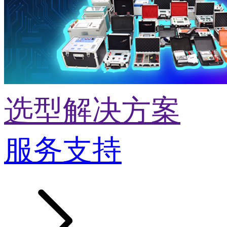
选型解决方案
服务支持