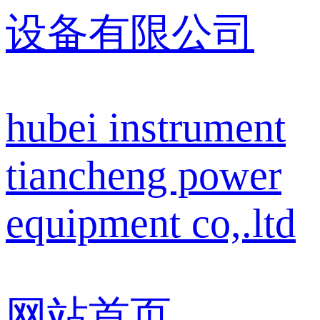
设备有限公司
hubei instrument
tiancheng power
equipment co,.ltd
网站首页