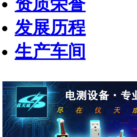
资质荣誉
发展历程
生产车间