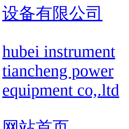
设备有限公司
hubei instrument
tiancheng power
equipment co,.ltd
网站首页