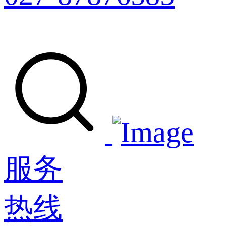
服务
热线