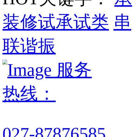
装修试承试类
串
联谐振
服务
热线：
027-87876585