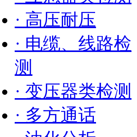
· 高压耐压
· 电缆、线路检
测
· 变压器类检测
· 多方通话