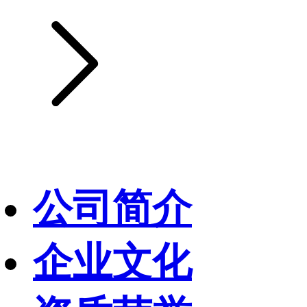
公司简介
企业文化