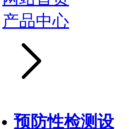
产品中心
预防性检测设