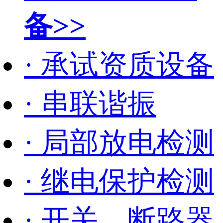
备>>
· 承试资质设备
· 串联谐振
· 局部放电检测
· 继电保护检测
· 开关、断路器