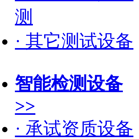
测
· 其它测试设备
智能检测设备
>>
· 承试资质设备