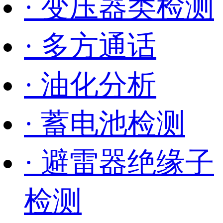
· 变压器类检测
· 多方通话
· 油化分析
· 蓄电池检测
· 避雷器绝缘子
检测