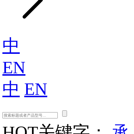
中
EN
中
EN
HOT
关键字：
承