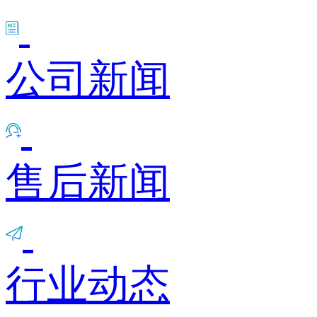
公司新闻
售后新闻
行业动态