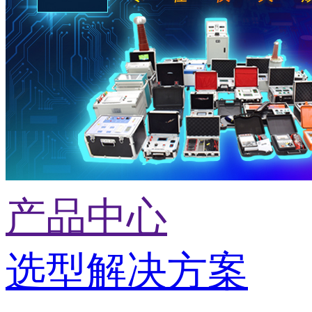
产品中心
选型解决方案