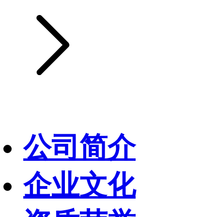
公司简介
企业文化