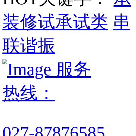
装修试承试类
串
联谐振
服务
热线：
027-87876585