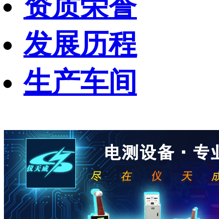
资质荣誉
发展历程
生产车间