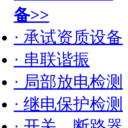
备>>
· 承试资质设备
· 串联谐振
· 局部放电检测
· 继电保护检测
· 开关、断路器