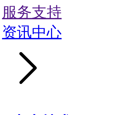
服务支持
资讯中心