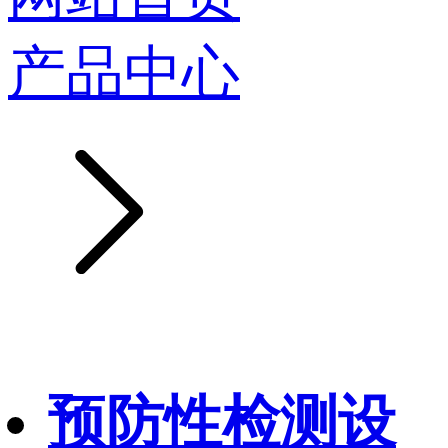
产品中心
预防性检测设