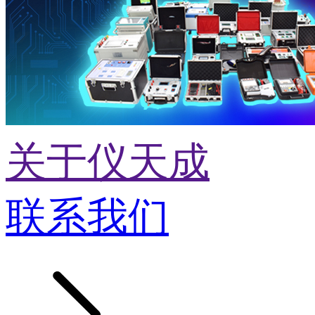
关于仪天成
联系我们