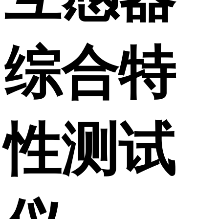
综合特
性测试