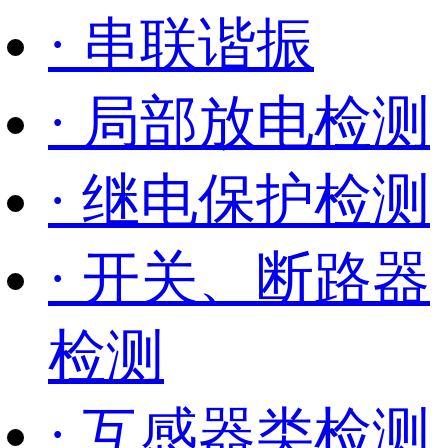
· 串联谐振
· 局部放电检测
· 继电保护检测
· 开关、断路器
检测
· 互感器类检测