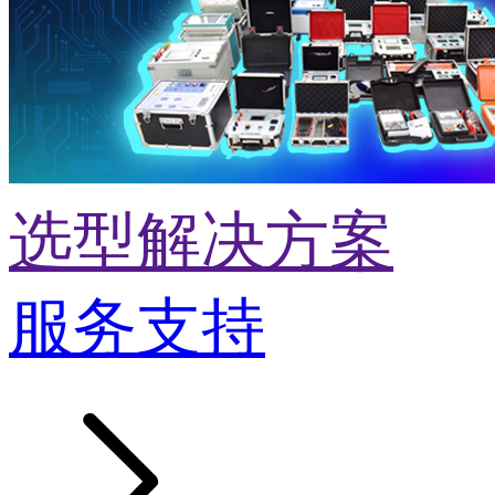
选型解决方案
服务支持