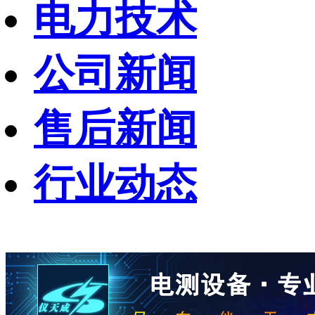
电力技术
公司新闻
售后新闻
行业动态