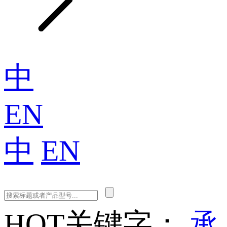
中
EN
中
EN
HOT
关键字：
承