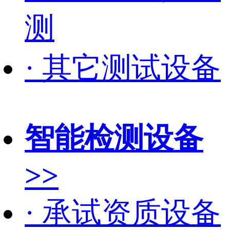
测
· 其它测试设备
智能检测设备
>>
· 承试资质设备