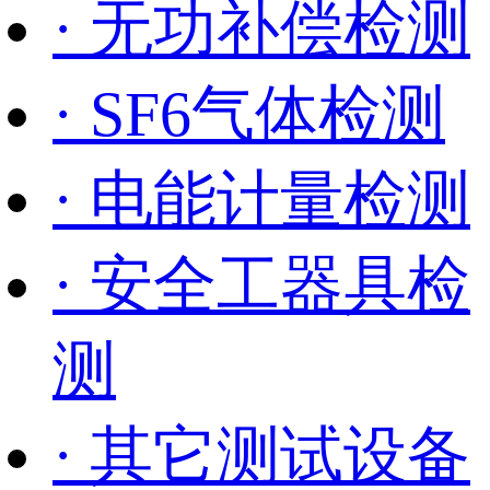
· 无功补偿检测
· SF6气体检测
· 电能计量检测
· 安全工器具检
测
· 其它测试设备