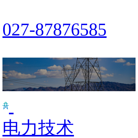
027-87876585
电力技术