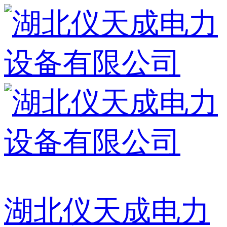
湖北仪天成电力