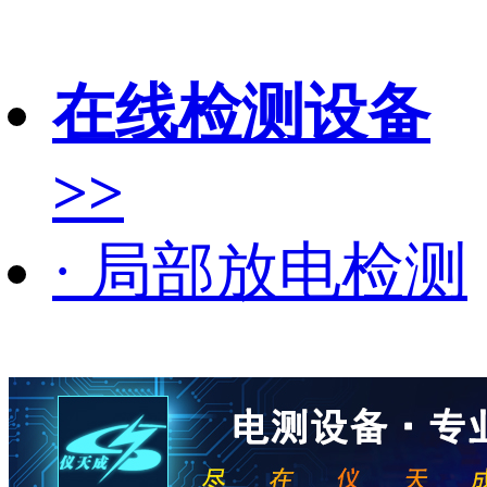
在线检测设备
>>
· 局部放电检测