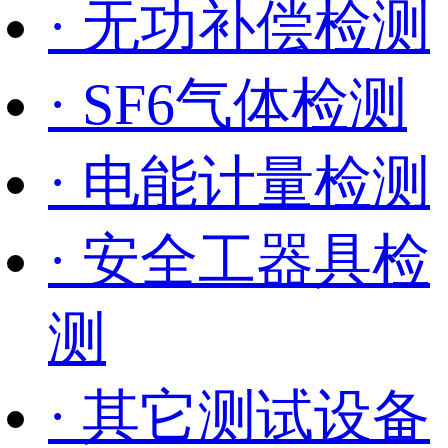
· 无功补偿检测
· SF6气体检测
· 电能计量检测
· 安全工器具检
测
· 其它测试设备