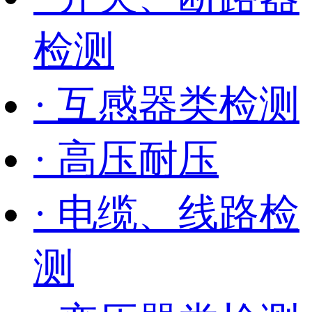
检测
· 互感器类检测
· 高压耐压
· 电缆、线路检
测