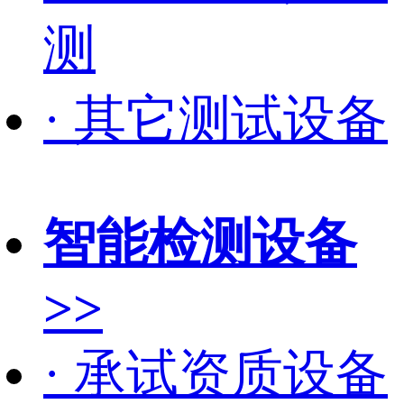
测
· 其它测试设备
智能检测设备
>>
· 承试资质设备