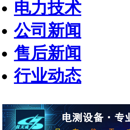
电力技术
公司新闻
售后新闻
行业动态