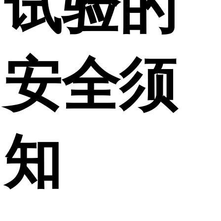
试验的
安全须
知