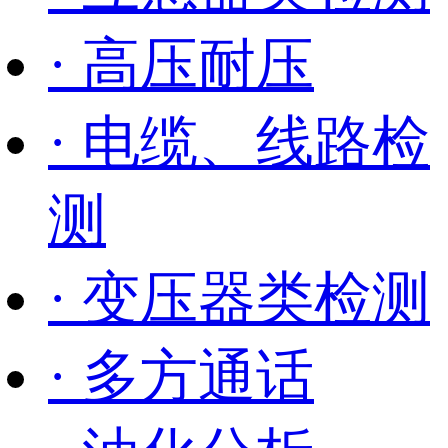
· 高压耐压
· 电缆、线路检
测
· 变压器类检测
· 多方通话