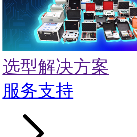
选型解决方案
服务支持