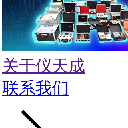
关于仪天成
联系我们