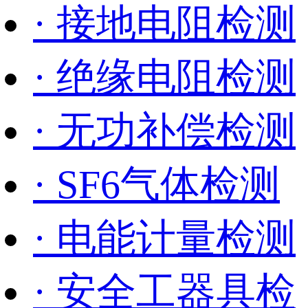
· 接地电阻检测
· 绝缘电阻检测
· 无功补偿检测
· SF6气体检测
· 电能计量检测
· 安全工器具检