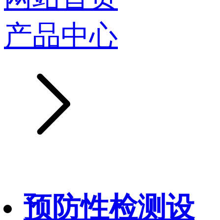
产品中心
预防性检测设